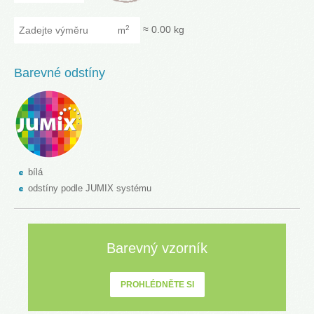
Zadejte výměru
≈
0.00
kg
2
m
Barevné odstíny
bílá
odstíny podle JUMIX systému
Barevný vzorník
PROHLÉDNĚTE SI