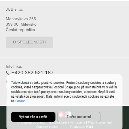
JUB s.r.o.
Masarykova 265
399 00 Milevsko
Česká republika
O SPOLEČNOSTI
Infolinka:
+420 382 521 187
E:
info@jub.cz
Tato webová stránka používá cookies. Povinné soubory cookies a soubory
cookies, které nezpracovávají osobní údaje, jsou již nainstalovány. S vaším
souhlasem vám také poskytneme soubory cookies, abychom zlepšili vaši
OSTATNÍ KONTAKTY
uživatelskou zkušenost. Další informace o souborech cookies naleznete
na
Cookie
Vybrat vše a zavřít
Změna nastavení
© Skupina JUB 2014. Všechna práva vyhrazena |
Právní oznámení
Soubory cookie
Realizace:
ENKI