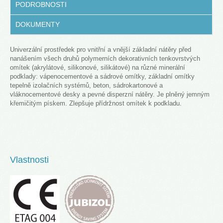
PODROBNOSTI
DOKUMENTY
Univerzální prostředek pro vnitřní a vnější základní nátěry před
nanášením všech druhů polymerních dekorativních tenkovrstvých
omítek (akrylátové, silikonové, silikátové) na různé minerální
podklady: vápenocementové a sádrové omítky, základní omítky
tepelně izolačních systémů, beton, sádrokartonové a
vláknocementové desky a pevné disperzní nátěry. Je plněný jemným
křemičitým pískem. Zlepšuje přídržnost omítek k podkladu.
Vlastnosti