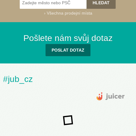
›
Všechna prodejní místa
Success 91
(030G)
Pošlete nám svůj dotaz
POSLAT DOTAZ
Success 95
Success 100
Success 105
Success 110
Success 115
Success 120
#jub_cz
(040A)
(040B)
(040C)
(040D)
(040E)
(040F)
Success 121
(040G)