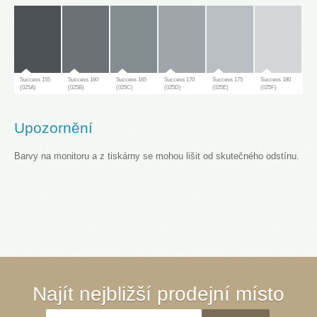
Success 155
Success 160
Success 165
Success 170
Success 175
Success 180
(025A)
(025B)
(025C)
(025D)
(025E)
(025F)
Upozornění
Barvy na monitoru a z tiskárny se mohou lišit od skutečného odstínu.
Success 181
(025G)
Success 65
Success 70
Success 75
Success 80
Success 85
Success 90
Najít nejbližší prodejní místo
(030A)
(030B)
(030C)
(030D)
(030E)
(030F)