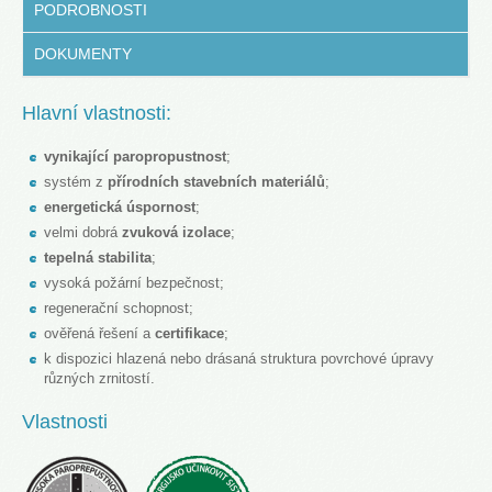
PODROBNOSTI
DOKUMENTY
Hlavní vlastnosti:
vynikající paropropustnost
;
systém z
přírodních stavebních materiálů
;
energetická úspornost
;
velmi dobrá
zvuková izolace
;
tepelná stabilita
;
vysoká požární bezpečnost;
regenerační schopnost;
ověřená řešení a
certifikace
;
k dispozici hlazená nebo drásaná struktura povrchové úpravy
různých zrnitostí.
Vlastnosti