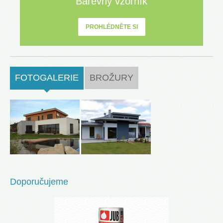
Barevný vzorník
PROHLÉDNĚTE SI
FOTOGALERIE
(ACTIVE TAB)
BROŽURY
Doporučujeme