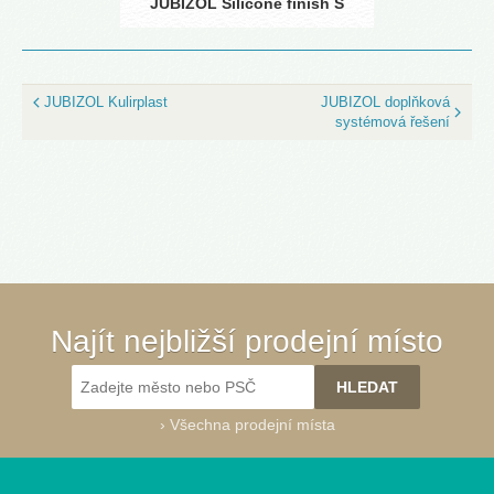
JUBIZOL Silicone finish S
JUBIZOL Kulirplast
JUBIZOL doplňková
systémová řešení
Najít nejbližší prodejní místo
›
Všechna prodejní místa