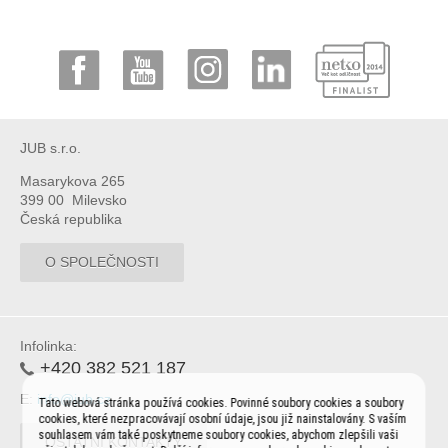
JUB s.r.o.
Masarykova 265
399 00 Milevsko
Česká republika
O SPOLEČNOSTI
Infolinka:
+420 382 521 187
E:
info@jub.cz
Tato webová stránka používá cookies. Povinné soubory cookies a soubory
cookies, které nezpracovávají osobní údaje, jsou již nainstalovány. S vaším
souhlasem vám také poskytneme soubory cookies, abychom zlepšili vaši
OSTATNÍ KONTAKTY