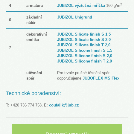
2
4
armatura
JUBIZOL výztužná mřížka
160 g/m
základní
JUBIZOL Unigrund
6
nátěr
dekorativní
JUBIZOL Silicate finish S 1,5
omítka
JUBIZOL Silicate finish S 2,0
JUBIZOL Silicate finish T 2,0
7
JUBIZOL Silicone finish S 1,5
JUBIZOL Silicone finish S 2,0
JUBIZOL Silicone finish T 2,0
utěsnění
Pro trvale pružné těsnění spár
spár
doporučujeme
JUBOFLEX MS Flex
Technické poradenství:
T: +420 736 774 758, E:
coufalik@jub.cz