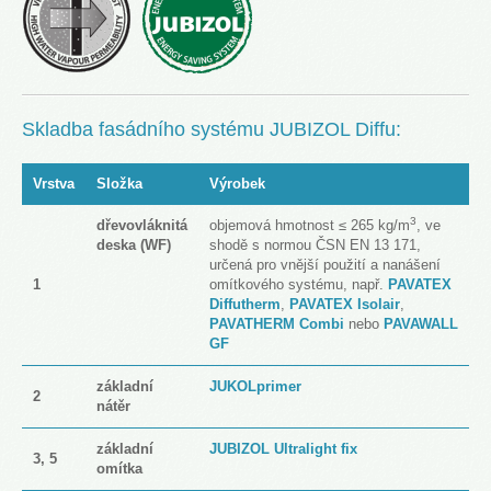
Skladba fasádního systému JUBIZOL Diffu:
Vrstva
Složka
Výrobek
3
dřevovláknitá
objemová hmotnost ≤ 265 kg/m
, ve
deska (WF)
shodě s normou ČSN EN 13 171,
určená pro vnější použití a nanášení
1
omítkového systému, např.
PAVATEX
Diffutherm
,
PAVATEX Isolair
,
PAVATHERM Combi
nebo
PAVAWALL
GF
základní
JUKOLprimer
2
nátěr
základní
JUBIZOL Ultralight fix
3, 5
omítka