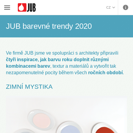
›
›
›
Malířské barvy a dekorativa
Inspirace
JUB barevné trendy 2020
CZ
BOSANSKI (BOSNIAN)
JUB barevné trendy 2020
HRVATSKI (CROATIAN)
ENGLISH (ENGLISH)
DEUTSCH (GERMAN)
ΕΛΛΗΝΙΚΑ (GREEK)
Ve firmě JUB jsme ve spolupráci s architekty připravili
MAGYAR (HUNGARIAN)
čtyři inspirace, jak barvu roku doplnit různými
ITALIANO (ITALIAN)
kombinacemi barev
, textur a materiálů a vytvořit tak
KOSOVA (KOSOVO)
nezapomenutelné pocity během všech
ročních období
.
МАКЕДОНСКИ
ZIMNÍ MYSTIKA
(MACEDONIAN)
ROMÂNĂ (ROMANIAN)
РУССКИЙ (RUSSIAN)
СРПСКИ (SERBIAN)
SLOVENČINA (SLOVAK)
SLOVENŠČINA
(SLOVENIAN)