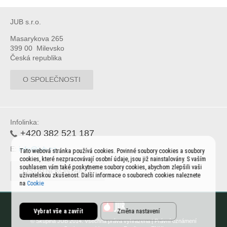
JUB s.r.o.
Masarykova 265
399 00 Milevsko
Česká republika
O SPOLEČNOSTI
Infolinka:
+420 382 521 187
E:
info@jub.cz
Tato webová stránka používá cookies. Povinné soubory cookies a soubory
cookies, které nezpracovávají osobní údaje, jsou již nainstalovány. S vaším
souhlasem vám také poskytneme soubory cookies, abychom zlepšili vaši
OSTATNÍ KONTAKTY
uživatelskou zkušenost. Další informace o souborech cookies naleznete
na
Cookie
Vybrat vše a zavřít
Změna nastavení
© Skupina JUB 2014. Všechna práva vyhrazena |
Právní oznámení