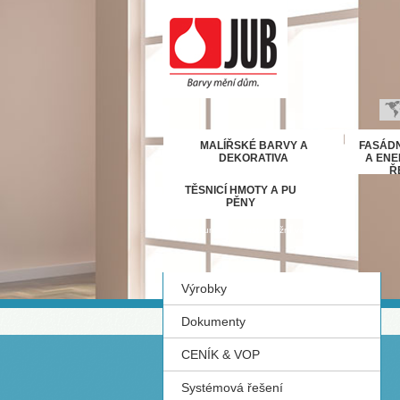
B
MALÍŘSKÉ BARVY A
FASÁDN
H
DEKORATIVA
A ENE
Ř
E
TĚSNICÍ HMOTY A PU
D
PĚNY
Ε
›
›
Dokumenty
Instruktážní videa
M
IT
Výrobky
K
М
Dokumenty
R
CENÍK & VOP
Р
С
Systémová řešení
S