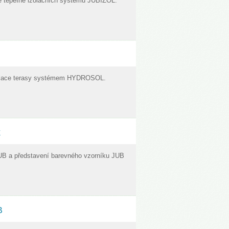
e tepeIně izolačních systémů JUBIZOL.
zolace terasy systémem HYDROSOL.
k
UB a představení barevného vzorníku JUB
B