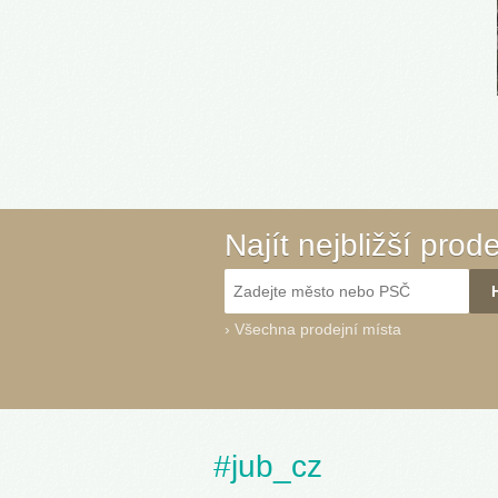
Najít nejbližší prod
›
Všechna prodejní místa
#jub_cz