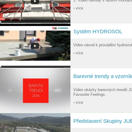
1. Video návody s fázemi montáž
› více
Systém HYDROSOL
Video návod k provádění hydroi
› více
Barevné trendy a vzorní
Video ukázky barevných trendů J
Favourite Feelings.
› více
Představení Skupiny JU