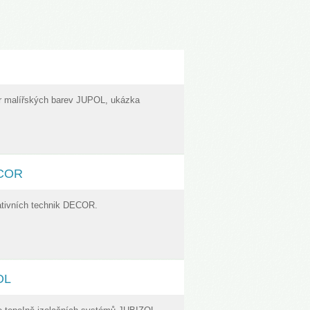
r malířských barev JUPOL, ukázka
ECOR
ativních technik DECOR.
OL