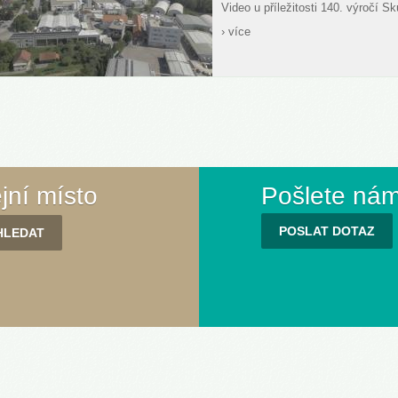
Video u příležitosti 140. výročí S
› více
ejní místo
Pošlete nám
POSLAT DOTAZ