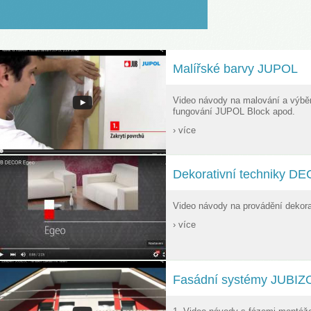
LOVENŠČINA (SLOVENIAN)
Malířské barvy JUPOL
Video návody na malování a výbě
fungování JUPOL Block apod.
› více
Dekorativní techniky D
Video návody na provádění dekor
› více
Fasádní systémy JUBIZ