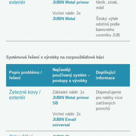
exteriér
JUBIN Metal primer
hliník, zinek,
měď
Vrchní nátěr: 2x
JUBIN Metal
Široký výběr
odstínů podle
barevného
vzorníku JUB
Systémová řešení s výrobky na rozpouštědlové bázi
Nejčastěji
Popis problému /
Doplňující
používaný systém –
řešení
informace
postupy a výrobky
Železné kovy /
Základní nátěr: 1x
Doporučujeme
exteriér
JUBIN Metal primer
pro nátěry více
SB
zatížených
povrchů
Vrchní nátěr: 2x
JUBIN Email
universal