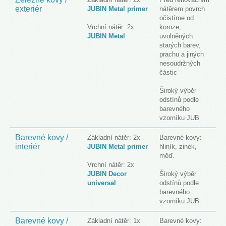
exteriér
JUBIN Metal primer
nátěrem povrch
očistíme od
Vrchní nátěr: 2x
koroze,
JUBIN Metal
uvolněných
starých barev,
prachu a jiných
nesoudržných
částic
Široký výběr
odstínů podle
barevného
vzorníku JUB
Barevné kovy /
Základní nátěr: 2x
Barevné kovy:
interiér
JUBIN Metal primer
hliník, zinek,
měď.
Vrchní nátěr: 2x
JUBIN Decor
Široký výběr
universal
odstínů podle
barevného
vzorníku JUB
Barevné kovy /
Základní nátěr: 1x
Barevné kovy: