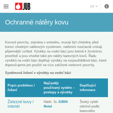
›
›
›
Ochrana dřeva a kovu
Systémová řešení
Ochranné nátěry kovu
CZ
BOSANSKI (BOSNIAN)
Ochranné nátěry kovu
HRVATSKI (CROATIAN)
ENGLISH (ENGLISH)
DEUTSCH (GERMAN)
ΕΛΛΗΝΙΚΑ (GREEK)
Kovové povrchy, zejména v exteriéru, musejí být chráněny před
korozí vhodným nátěrovým systémem, natřením současně získají
MAGYAR (HUNGARIAN)
příjemnější vzhled. Výrobky na vodní bázi jsou šetrné k životnímu
ITALIANO (ITALIAN)
prostředí a jsou vhodné také pro nátěry barevných kovů. Řadu
výrobků na vodní bázi doplňují výrobky na rozpouštědlové bázi, které
KOSOVA (KOSOVO)
doporučujeme pro použití na více zatížené venkovní povrchy.
МАКЕДОНСКИ
Systémová řešení s výrobky na vodní bázi
(MACEDONIAN)
ROMÂNĂ (ROMANIAN)
РУССКИЙ (RUSSIAN)
Nejčastěji
Popis problému /
Doplňující
СРПСКИ (SERBIAN)
používaný systém –
řešení
informace
postupy a výrobky
SLOVENČINA (SLOVAK)
SLOVENŠČINA
Železné kovy /
Nátěr: 3x
JUBIN
Široký výběr
(SLOVENIAN)
interiér
Metal
odstínů podle
barevného