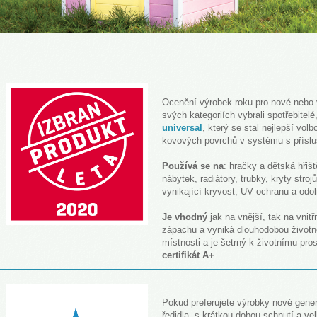
Ocenění výrobek roku pro nové nebo v
svých kategoriích vybrali spotřebitel
universal
, který se stal nejlepší vol
kovových povrchů v systému s přísl
Používá se na
: hračky a dětská hřišt
nábytek, radiátory, trubky, kryty stro
vynikající kryvost, UV ochranu a odol
Je vhodný
jak na vnější, tak na vnitř
zápachu a vyniká dlouhodobou životno
místnosti a je šetrný k životnímu pros
certifikát A+
.
Pokud preferujete výrobky nové gene
ředidla, s krátkou dobou schnutí a v