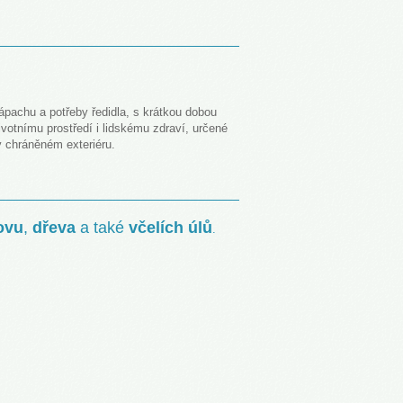
ápachu a potřeby ředidla, s krátkou dobou
votnímu prostředí i lidskému zdraví, určené
v chráněném exteriéru.
ovu
,
dřeva
a také
včelích úlů
.