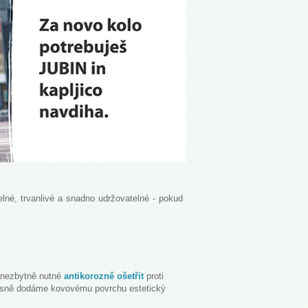
lné, trvanlivé a snadno udržovatelné - pokud
 nezbytně nutné
antikorozně ošetřit
proti
časně dodáme kovovému povrchu estetický