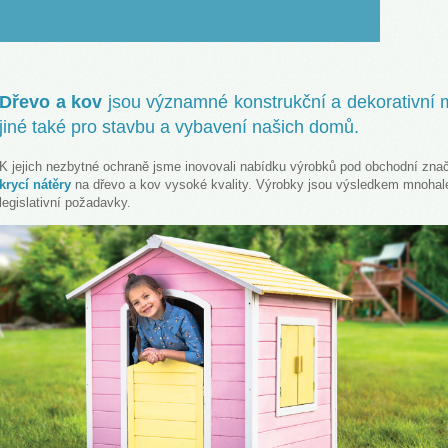
LOVENŠČINA (SLOVENIAN)
Dřevo a kov
jsou významné konstrukční a dekorativní m
jiné také pro stavbu a vybavení našich domů.
K jejich nezbytné ochraně jsme inovovali nabídku výrobků pod obchodní zna
krycí nátěry
na dřevo a kov vysoké kvality. Výrobky jsou výsledkem mnohale
legislativní požadavky.