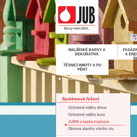
B
MALÍŘSKÉ BARVY A
FASÁDN
H
DEKORATIVA
A ENE
Ř
E
TĚSNICÍ HMOTY A PU
D
PĚNY
Ε
›
›
›
Ochrana dřeva a kovu
Systémová řešení
JUBIN 
M
IT
Systémová řešení
K
М
Ochranné nátěry dřeva
R
Ochranné nátěry kovu
Р
JUBIN a kapka inspirace
Obnova starého včelího úlu
С
S