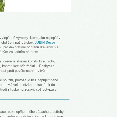
ylepšené výrobky, které jako nejlepší ve
é, obdržel i náš výrobek
JUBIN Decor
bou pro dekorativní ochranu dřevěných a
ušným základním nátěrem.
ě, dřevěné střešní konstrukce, ploty,
jů, konstrukce přístřešků... Poskytuje
nost proti povětrnostním vlivům.
ní použití, protože je bez nepříjemného
stí. Má velice nízké emise látek do
tředí i lidskému zdraví, což potvrzuje
race, bez nepříjemného zápachu a potřeby
elkým výběrem odstínů, šetrné k životnímu