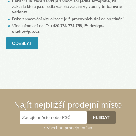
Cena vizualizace zahrnuje zpracování
jedné fotografie
, na
základě které jsou podle vašeho zadání vytvořeny
tři barevné
varianty.
Doba zpracování vizualizace je
5 pracovních dní
od objednání.
Více informací na:
T: +420 736 774 758, E:
design-
studio@jub.cz
.
Najít nejbližší prodejní místo
›
Všechna prodejní místa