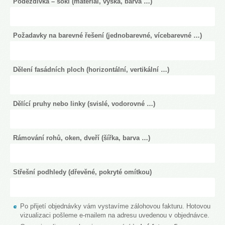
Podezdívka – sokl (materiál, výška, barva …)
Požadavky na barevné řešení (jednobarevné, vícebarevné …)
Dělení fasádních ploch (horizontální, vertikální …)
Dělící pruhy nebo linky (svislé, vodorovné …)
Rámování rohů, oken, dveří (šířka, barva …)
Střešní podhledy (dřevěné, pokryté omítkou)
Po přijetí objednávky vám vystavíme zálohovou fakturu. Hotovou
vizualizaci pošleme e-mailem na adresu uvedenou v objednávce.