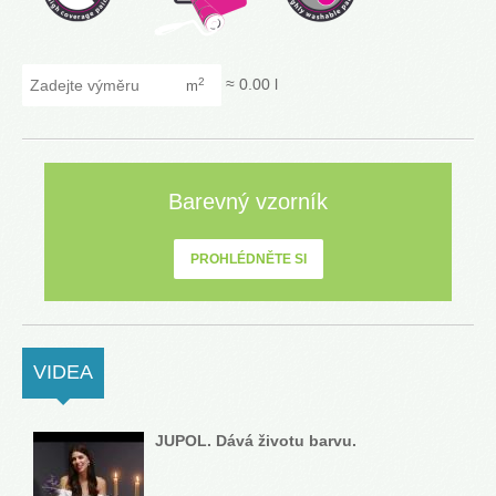
Zadejte výměru
≈
0.00
l
2
m
Barevný vzorník
PROHLÉDNĚTE SI
VIDEA
(ACTIVE TAB)
JUPOL. Dává životu barvu.