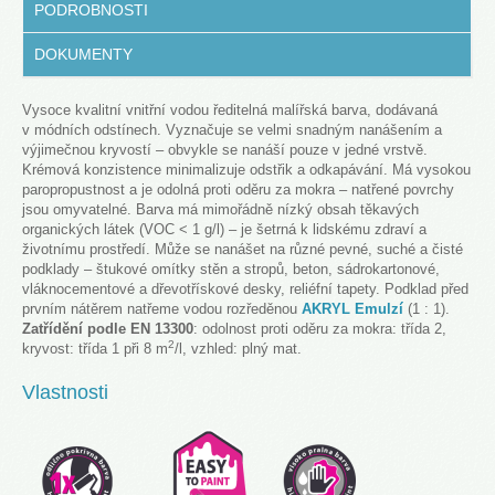
PODROBNOSTI
DOKUMENTY
Vysoce kvalitní vnitřní vodou ředitelná malířská barva, dodávaná
v módních odstínech. Vyznačuje se velmi snadným nanášením a
výjimečnou kryvostí – obvykle se nanáší pouze v jedné vrstvě.
Krémová konzistence minimalizuje odstřik a odkapávání. Má vysokou
paropropustnost a je odolná proti oděru za mokra – natřené povrchy
jsou omyvatelné. Barva má mimořádně nízký obsah těkavých
organických látek (VOC < 1 g/l) – je šetrná k lidskému zdraví a
životnímu prostředí. Může se nanášet na různé pevné, suché a čisté
podklady – štukové omítky stěn a stropů, beton, sádrokartonové,
vláknocementové a dřevotřískové desky, reliéfní tapety. Podklad před
prvním nátěrem natřeme vodou rozředěnou
AKRYL Emulzí
(1 : 1).
Zatřídění podle EN 13300
: odolnost proti oděru za mokra: třída 2,
2
kryvost: třída 1 při 8 m
/l, vzhled: plný mat.
Vlastnosti