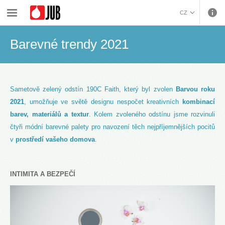
›
›
›
Malířské barvy a dekorativa
Inspirace
Barevné trendy 2021
CZ
BOSANSKI (BOSNIAN)
Barevné trendy 2021
HRVATSKI (CROATIAN)
ENGLISH (ENGLISH)
DEUTSCH (GERMAN)
ΕΛΛΗΝΙΚΑ (GREEK)
Sametově zelený odstín 190C Faith, který byl zvolen
Barvou roku
MAGYAR (HUNGARIAN)
2021
, umožňuje ve světě designu nespočet kreativních
kombinací
ITALIANO (ITALIAN)
barev, materiálů a textur
. Kolem zvoleného odstínu jsme rozvinuli
KOSOVA (KOSOVO)
čtyři módní barevné palety pro navození těch nejpříjemnějších pocitů
МАКЕДОНСКИ
v
prostředí vašeho domova
.
(MACEDONIAN)
ROMÂNĂ (ROMANIAN)
РУССКИЙ (RUSSIAN)
СРПСКИ (SERBIAN)
INTIMITA A BEZPEČÍ
SLOVENČINA (SLOVAK)
SLOVENŠČINA
(SLOVENIAN)