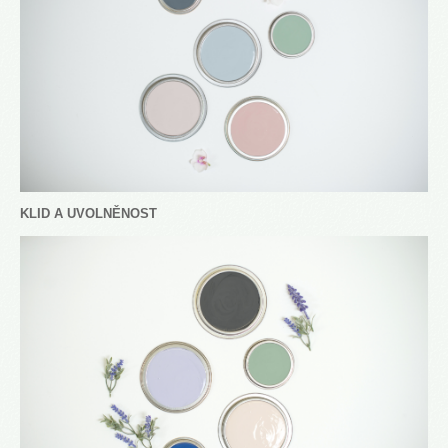
KLID A UVOLNĚNOST