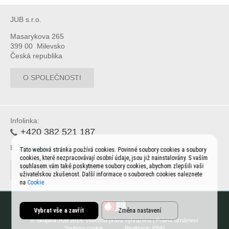
JUB s.r.o.
Masarykova 265
399 00 Milevsko
Česká republika
O SPOLEČNOSTI
Infolinka:
+420 382 521 187
E:
info@jub.cz
Tato webová stránka používá cookies. Povinné soubory cookies a soubory
cookies, které nezpracovávají osobní údaje, jsou již nainstalovány. S vaším
souhlasem vám také poskytneme soubory cookies, abychom zlepšili vaši
OSTATNÍ KONTAKTY
uživatelskou zkušenost. Další informace o souborech cookies naleznete
na
Cookie
Vybrat vše a zavřít
Změna nastavení
© Skupina JUB 2014. Všechna práva vyhrazena |
Právní oznámení
Soubory cookie
Realizace:
ENKI