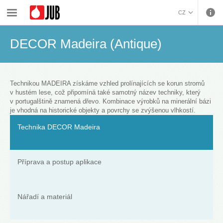
›
›
›
›
Malířské barvy a dekorativa
Dekorativní úpravy
Techniky
DECOR Madeira (Antique)
CZ
BOSANSKI (BOSNIAN)
DECOR Madeira (Antique)
HRVATSKI (CROATIAN)
ENGLISH (ENGLISH)
DEUTSCH (GERMAN)
ΕΛΛΗΝΙΚΑ (GREEK)
Technikou MADEIRA získáme vzhled prolínajících se korun stromů
v hustém lese, což připomíná také samotný název techniky, který
MAGYAR (HUNGARIAN)
v portugalštině znamená dřevo. Kombinace výrobků na minerální bázi
ITALIANO (ITALIAN)
je vhodná na historické objekty a povrchy se zvýšenou vlhkostí.
KOSOVA (KOSOVO)
Technika DECOR Madeira
МАКЕДОНСКИ
(MACEDONIAN)
ROMÂNĂ (ROMANIAN)
РУССКИЙ (RUSSIAN)
Příprava a postup aplikace
СРПСКИ (SERBIAN)
SLOVENČINA (SLOVAK)
SLOVENŠČINA
Nářadí a materiál
(SLOVENIAN)