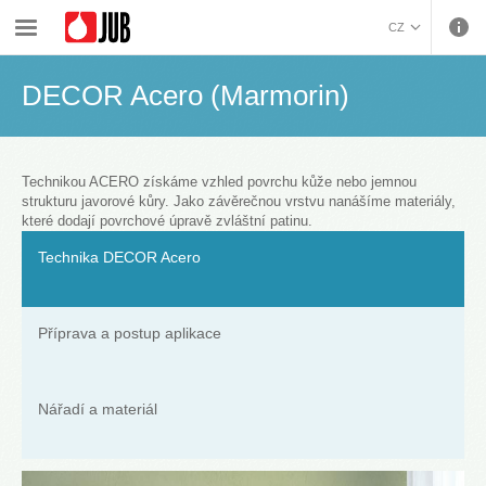
›
›
›
›
Malířské barvy a dekorativa
Dekorativní úpravy
Techniky
DECOR Acero (Marmorin)
CZ
BOSANSKI (BOSNIAN)
DECOR Acero (Marmorin)
HRVATSKI (CROATIAN)
ENGLISH (ENGLISH)
DEUTSCH (GERMAN)
ΕΛΛΗΝΙΚΑ (GREEK)
Technikou ACERO získáme vzhled povrchu kůže nebo jemnou
strukturu javorové kůry. Jako závěrečnou vrstvu nanášíme materiály,
MAGYAR (HUNGARIAN)
které dodají povrchové úpravě zvláštní patinu.
ITALIANO (ITALIAN)
Technika DECOR Acero
KOSOVA (KOSOVO)
МАКЕДОНСКИ
(MACEDONIAN)
ROMÂNĂ (ROMANIAN)
Příprava a postup aplikace
РУССКИЙ (RUSSIAN)
СРПСКИ (SERBIAN)
SLOVENČINA (SLOVAK)
Nářadí a materiál
SLOVENŠČINA
(SLOVENIAN)