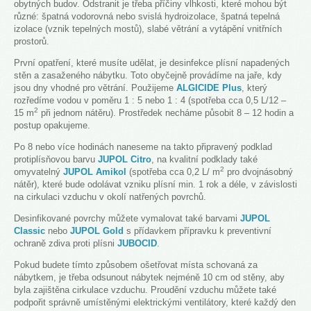
obytných budov. Odstranit je třeba příčiny vlhkosti, které mohou být
různé: špatná vodorovná nebo svislá hydroizolace, špatná tepelná
izolace (vznik tepelných mostů), slabé větrání a vytápění vnitřních
prostorů.
První opatření, které musíte udělat, je desinfekce plísní napadených
stěn a zasaženého nábytku. Toto obyčejně provádíme na jaře, kdy
jsou dny vhodné pro větrání. Použijeme
ALGICIDE Plus
, který
rozředíme vodou v poměru 1 : 5 nebo 1 : 4 (spotřeba cca 0,5 L/12 –
2
15 m
při jednom nátěru). Prostředek necháme působit 8 – 12 hodin a
postup opakujeme.
Po 8 nebo více hodinách naneseme na takto připravený podklad
protiplísňovou barvu
JUPOL Citro
, na kvalitní podklady také
2
omyvatelný
JUPOL Amikol
(spotřeba cca 0,2 L/ m
pro dvojnásobný
nátěr), které bude odolávat vzniku plísní min. 1 rok a déle, v závislosti
na cirkulaci vzduchu v okolí natřených povrchů.
Desinfikované povrchy můžete vymalovat také barvami
JUPOL
Classic
nebo
JUPOL Gold
s přídavkem přípravku k preventivní
ochraně zdiva proti plísni
JUBOCID
.
Pokud budete tímto způsobem ošetřovat místa schovaná za
nábytkem, je třeba odsunout nábytek nejméně 10 cm od stěny, aby
byla zajištěna cirkulace vzduchu. Proudění vzduchu můžete také
podpořit správně umístěnými elektrickými ventilátory, které každý den