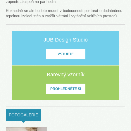
zapnete alespoň na pár hodin.
Rozhodně se ale budete muset v budoucnosti postarat o dodatečnou
tepelnou izolaci stěn a zvýšit větrání i vytápění vnitřních prostorů.
JUB Design Studio
VSTUPTE
Barevný vzorník
PROHLÉDNĚTE SI
FOTOGALERIE
(ACTIVE TAB)