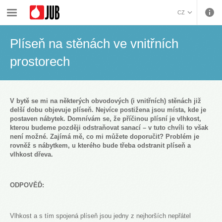
›
›
›
Malířské barvy a dekorativa
Časté dotazy
Plíseň na stěnách ve vnitřních prostorech
CZ
BOSANSKI (BOSNIAN)
Plíseň na stěnách ve vnitřních
HRVATSKI (CROATIAN)
ENGLISH (ENGLISH)
prostorech
DEUTSCH (GERMAN)
ΕΛΛΗΝΙΚΑ (GREEK)
MAGYAR (HUNGARIAN)
V bytě se mi na některých obvodových (i vnitřních) stěnách již
ITALIANO (ITALIAN)
delší dobu objevuje plíseň. Nejvíce postižena jsou místa, kde je
postaven nábytek. Domnívám se, že příčinou plísní je vlhkost,
KOSOVA (KOSOVO)
kterou budeme později odstraňovat sanací – v tuto chvíli to však
МАКЕДОНСКИ
není možné. Zajímá mě, co mi můžete doporučit? Problém je
(MACEDONIAN)
ROMÂNĂ (ROMANIAN)
rovněž s nábytkem, u kterého bude třeba odstranit plíseň a
vlhkost dřeva.
РУССКИЙ (RUSSIAN)
СРПСКИ (SERBIAN)
SLOVENČINA (SLOVAK)
ODPOVĚĎ:
SLOVENŠČINA
(SLOVENIAN)
Vlhkost a s tím spojená plíseň jsou jedny z nejhorších nepřátel