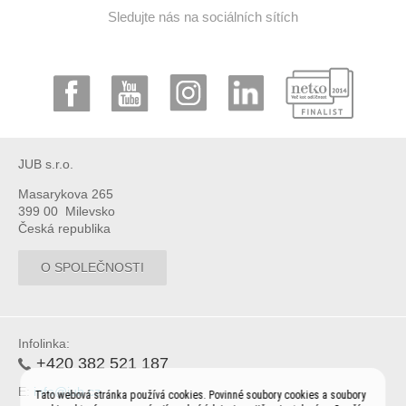
Sledujte nás na sociálních sítích
JUB s.r.o.
Masarykova 265
399 00 Milevsko
Česká republika
O SPOLEČNOSTI
Infolinka:
+420 382 521 187
E:
info@jub.cz
Tato webová stránka používá cookies. Povinné soubory cookies a soubory