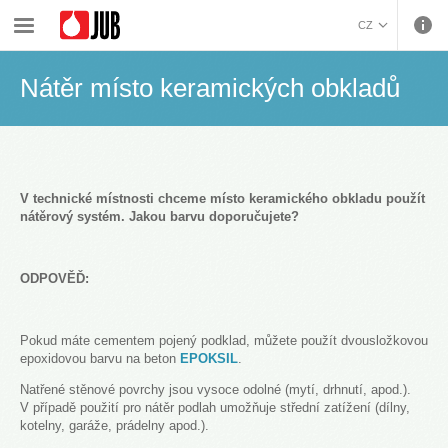
›
›
›
Hydroizolace a pokládka keramiky
Časté dotazy
Nátěr místo keramických obkladů
CZ
BOSANSKI (BOSNIAN)
Nátěr místo keramických obkladů
HRVATSKI (CROATIAN)
ENGLISH (ENGLISH)
DEUTSCH (GERMAN)
ΕΛΛΗΝΙΚΑ (GREEK)
MAGYAR (HUNGARIAN)
V technické místnosti chceme místo keramického obkladu použít
ITALIANO (ITALIAN)
nátěrový systém. Jakou barvu doporučujete?
KOSOVA (KOSOVO)
МАКЕДОНСКИ
ODPOVĚĎ:
(MACEDONIAN)
ROMÂNĂ (ROMANIAN)
РУССКИЙ (RUSSIAN)
Pokud máte cementem pojený podklad, můžete použít dvousložkovou
СРПСКИ (SERBIAN)
epoxidovou barvu na beton
EPOKSIL
.
SLOVENČINA (SLOVAK)
Natřené stěnové povrchy jsou vysoce odolné (mytí, drhnutí, apod.).
SLOVENŠČINA
V případě použití pro nátěr podlah umožňuje střední zatížení (dílny,
(SLOVENIAN)
kotelny, garáže, prádelny apod.).