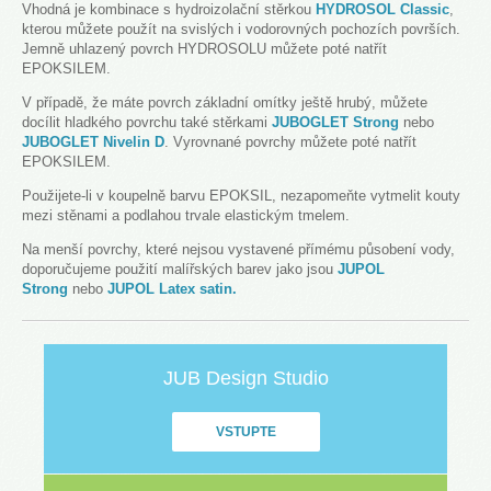
Vhodná je kombinace s hydroizolační stěrkou
HYDROSOL Classic
,
kterou můžete použít na svislých i vodorovných pochozích površích.
Jemně uhlazený povrch HYDROSOLU můžete poté natřít
EPOKSILEM.
V případě, že máte povrch základní omítky ještě hrubý, můžete
docílit hladkého povrchu také stěrkami
JUBOGLET Strong
nebo
JUBOGLET Nivelin D
. Vyrovnané povrchy můžete poté natřít
EPOKSILEM.
Použijete-li v koupelně barvu EPOKSIL, nezapomeňte vytmelit kouty
mezi stěnami a podlahou trvale elastickým tmelem.
Na menší povrchy, které nejsou vystavené přímému působení vody,
doporučujeme použití malířských barev jako jsou
JUPOL
Strong
nebo
JUPOL Latex satin
.
JUB Design Studio
VSTUPTE