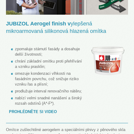
JUBIZOL Aerogel finish
v
ylepšená
mikroarmovaná silikonová hlazená omítka
zpomaluje stárnutí fasády a dosahuje
delší životnosti;
chrání základní omítku proti přehřívání
a vzniku prasklin;
omezuje kondenzaci vlhkosti na
fasádním povrchu, což snižuje riziko
vzniku řas a plísní;
prodlužuje interval renovačního nátěru;
nabízí velmi snadné nanášení a široký
rozsah odstínů (A*-F*).
PROHLÉDNĚTE SI VIDEO
Omítce zušlechtěné aerogelem a speciálními plnivy z pěnového skla