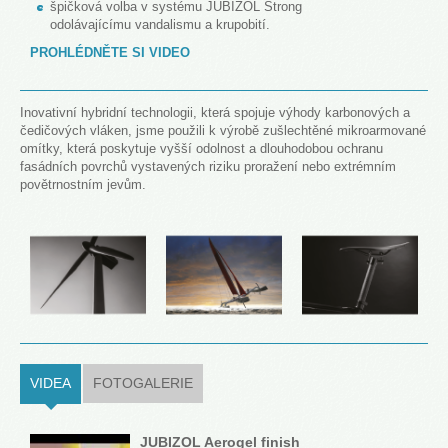
špičková volba v systému JUBIZOL Strong
odolávajícímu vandalismu a krupobití.
PROHLÉDNĚTE SI VIDEO
Inovativní hybridní technologii, která spojuje výhody karbonových a
čedičových vláken, jsme použili k výrobě zušlechtěné mikroarmované
omítky, která poskytuje vyšší odolnost a dlouhodobou ochranu
fasádních povrchů vystavených riziku proražení nebo extrémním
povětrnostním jevům.
VIDEA
(ACTIVE TAB)
FOTOGALERIE
JUBIZOL Aerogel finish