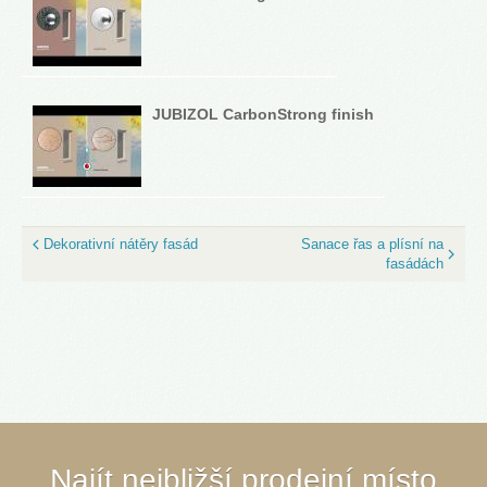
JUBIZOL CarbonStrong finish
Dekorativní nátěry fasád
Sanace řas a plísní na
fasádách
Najít nejbližší prodejní místo