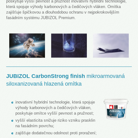
poskytuje vyšší pevnost a pružnost inovativní hybridní technologie,
která spojuje výhody karbonových a čedičových vláken. Omítka
zajišťuje špičkovou a dlouhodobou ochranu v nejpokrokovějším
fasádním systému JUBIZOL Premium.
JUBIZOL CarbonStrong finish
mikroarmovaná
siloxanizovaná hlazená omítka
inovativní hybridní technologie, která spojuje
výhody karbonových a čedičových vláken,
poskytuje omítce vyšší pevnost a pružnost;
vyšší elasticita snižuje riziko vzniku prasklin
na fasádním povrchu;
zajišťuje dodatečnou odolnost proti proražení;