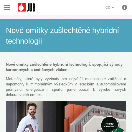
›
›
›
Fasádní systémy a energetická řešení
Systémová řešení
CZ
Nové omítky zušlechtěné hybridní technologií
BOSANSKI (BOSNIAN)
HRVATSKI (CROATIAN)
Nové omítky zušlechtěné hybridní
ENGLISH (ENGLISH)
technologií
DEUTSCH (GERMAN)
ΕΛΛΗΝΙΚΑ (GREEK)
MAGYAR (HUNGARIAN)
ITALIANO (ITALIAN)
Nové omítky zušlechtěné hybridní technologií, spojující výhody
karbonových a čedičových vláken.
KOSOVA (KOSOVO)
МАКЕДОНСКИ
Materiály, které byly vyvinuty pro největší mechanické zatížení a
napomohly k mimořádným výsledkům v leteckém a automobilovém
(MACEDONIAN)
ROMÂNĂ (ROMANIAN)
průmyslu, energetice i sportu, jsme použili k výrobě nových
РУССКИЙ (RUSSIAN)
dekorativních omítek.
СРПСКИ (SERBIAN)
SLOVENČINA (SLOVAK)
SLOVENŠČINA
(SLOVENIAN)