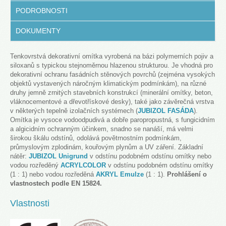
PODROBNOSTI
DOKUMENTY
Tenkovrstvá dekorativní omítka vyrobená na bázi polymerních pojiv a
siloxanů s typickou stejnoměrnou hlazenou strukturou. Je vhodná pro
dekorativní ochranu fasádních stěnových povrchů (zejména vysokých
objektů vystavených náročným klimatickým podmínkám), na různé
druhy jemně zrnitých stavebních konstrukcí (minerální omítky, beton,
vláknocementové a dřevotřískové desky), také jako závěrečná vrstva
v některých tepelně izolačních systémech (
JUBIZOL FASÁDA
).
Omítka je vysoce vodoodpudivá a dobře paropropustná, s fungicidním
a algicidním ochranným účinkem, snadno se nanáší, má velmi
širokou škálu odstínů, odolává povětrnostním podmínkám,
průmyslovým zplodinám, kouřovým plynům a UV záření. Základní
nátěr:
JUBIZOL Unigrund
v odstínu podobném odstínu omítky nebo
vodou rozředěný
ACRYLCOLOR
v odstínu podobném odstínu omítky
(1 : 1) nebo vodou rozředěná
AKRYL Emulze
(1 : 1).
Prohlášení o
vlastnostech podle EN 15824.
Vlastnosti