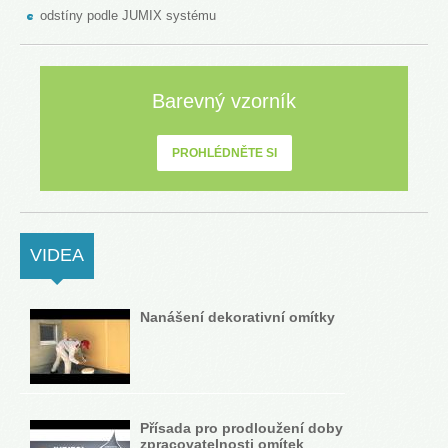
odstíny podle JUMIX systému
Barevný vzorník
PROHLÉDNĚTE SI
VIDEA
(ACTIVE TAB)
Nanášení dekorativní omítky
Přísada pro prodloužení doby
zpracovatelnosti omítek