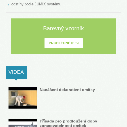
odstíny podle JUMIX systému
Barevný vzorník
PROHLÉDNĚTE SI
VIDEA
(ACTIVE TAB)
Nanášení dekorativní omítky
Přísada pro prodloužení doby
zpracovatelnosti omítek