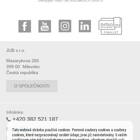
JUB s.r.o.
Masarykova 265
399 00 Milevsko
Česká republika
O SPOLEČNOSTI
Infolinka:
+420 382 521 187
E:
info@jub.cz
Tato webová stránka používá cookies. Povinné soubory cookies a soubory
cookies, které nezpracovávají osobní údaje, jsou již nainstalovány. S vaším