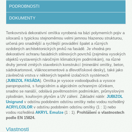
PODROBNOSTI
DOKUMENTY
Tenkovrstvá dekorativní omítka vyrobená na bázi polymerních pojiv a
siloxanů s typickou stejnoměrnou velmi jemnou hlazenou strukturou,
určená pro snadnější a rychlejší provádění špalet a různých
ozdobných architektonických prvků na fasádě. Je vhodná pro
dekorativní ochranu fasádních stěnových povrchů (zejména vysokých
objektů vystavených náročným klimatickým podmínkám), na různé
druhy jemně zrnitých stavebních konstrukcí (minerální omítky, beton,
sádrokartonové, vláknocementové a dřevotřískové desky), také jako
závěrečná vrstva v některých tepelně izolačních systémech
(
JUBIZOL FASÁDA
). Omítka je vysoce vodoodpudivá a vysoce
paropropustná, s fungicidním a algicidním ochranným účinkem,
snadno se nanáší, odolává povětrnostním podmínkám, průmyslovým
zplodinám, kouřovým plynům a UV záření. Základní nátěr:
JUBIZOL
Unigrund
v odstínu podobném odstínu omítky nebo vodou rozředěný
ACRYLCOLOR
v odstínu podobném odstínu omítky (1 : 1) nebo
vodou rozředěná
AKRYL Emulze
(1 : 1).
Prohlášení o vlastnostech
podle EN 15824.
Vlastnosti