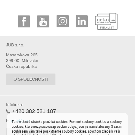
JUB s.r.o.
Masarykova 265
399 00 Milevsko
Česká republika
O SPOLEČNOSTI
Infolinka:
+420 382 521 187
E:
info@jub.cz
Tato webová stránka používá cookies. Povinné soubory cookies a soubory
cookies, které nezpracovávají osobní údaje, jsou již nainstalovány. S vaším
souhlasem vám také poskytneme soubory cookies, abychom zlepšili vaši
OSTATNÍ KONTAKTY