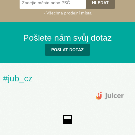
›
Všechna prodejní místa
Success 91
(030G)
Pošlete nám svůj dotaz
POSLAT DOTAZ
Success 95
Success 100
Success 105
Success 110
Success 115
Success 120
#jub_cz
(040A)
(040B)
(040C)
(040D)
(040E)
(040F)
Success 121
(040G)