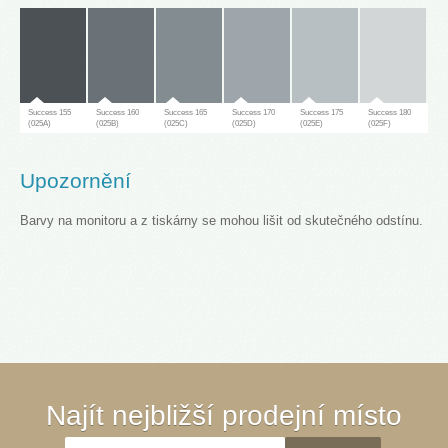
Success 155
Success 160
Success 165
Success 170
Success 175
Success 180
(025A)
(025B)
(025C)
(025D)
(025E)
(025F)
Upozornění
Barvy na monitoru a z tiskárny se mohou lišit od skutečného odstínu.
Success 181
(025G)
Success 65
Success 70
Success 75
Success 80
Success 85
Success 90
Najít nejbližší prodejní místo
(030A)
(030B)
(030C)
(030D)
(030E)
(030F)