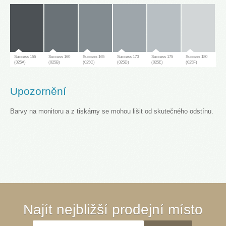
Success 155
Success 160
Success 165
Success 170
Success 175
Success 180
(025A)
(025B)
(025C)
(025D)
(025E)
(025F)
Upozornění
Barvy na monitoru a z tiskárny se mohou lišit od skutečného odstínu.
Success 181
(025G)
Success 65
Success 70
Success 75
Success 80
Success 85
Success 90
Najít nejbližší prodejní místo
(030A)
(030B)
(030C)
(030D)
(030E)
(030F)