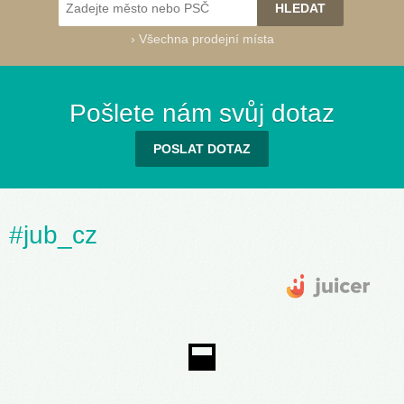
›
Všechna prodejní místa
Success 91
(030G)
Pošlete nám svůj dotaz
POSLAT DOTAZ
Success 95
Success 100
Success 105
Success 110
Success 115
Success 120
#jub_cz
(040A)
(040B)
(040C)
(040D)
(040E)
(040F)
Success 121
(040G)