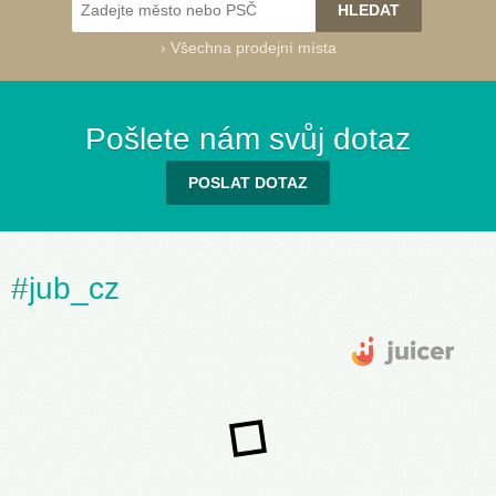
›
Všechna prodejní místa
Success 91
(030G)
Pošlete nám svůj dotaz
POSLAT DOTAZ
Success 95
Success 100
Success 105
Success 110
Success 115
Success 120
#jub_cz
(040A)
(040B)
(040C)
(040D)
(040E)
(040F)
Success 121
(040G)