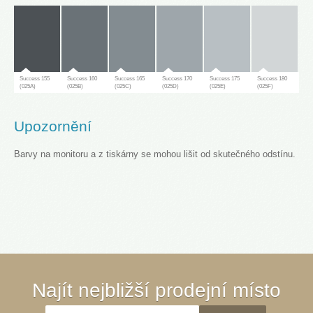
Success 155
Success 160
Success 165
Success 170
Success 175
Success 180
(025A)
(025B)
(025C)
(025D)
(025E)
(025F)
Upozornění
Barvy na monitoru a z tiskárny se mohou lišit od skutečného odstínu.
Success 181
(025G)
Success 65
Success 70
Success 75
Success 80
Success 85
Success 90
Najít nejbližší prodejní místo
(030A)
(030B)
(030C)
(030D)
(030E)
(030F)