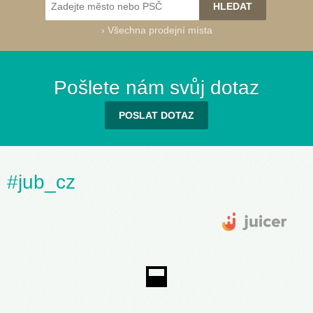
›
Všechna prodejní místa
Success 91
(030G)
Pošlete nám svůj dotaz
POSLAT DOTAZ
Success 95
Success 100
Success 105
Success 110
Success 115
Success 120
#jub_cz
(040A)
(040B)
(040C)
(040D)
(040E)
(040F)
Success 121
(040G)