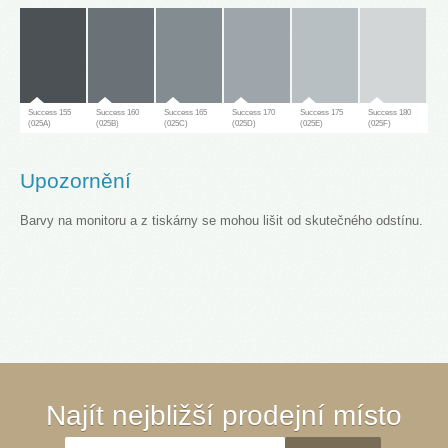
Success 155
Success 160
Success 165
Success 170
Success 175
Success 180
(025A)
(025B)
(025C)
(025D)
(025E)
(025F)
Upozornění
Barvy na monitoru a z tiskárny se mohou lišit od skutečného odstínu.
Success 181
(025G)
Success 65
Success 70
Success 75
Success 80
Success 85
Success 90
Najít nejbližší prodejní místo
(030A)
(030B)
(030C)
(030D)
(030E)
(030F)