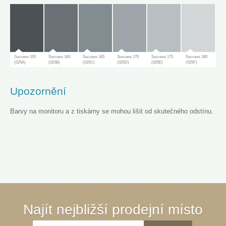
Success 155
Success 160
Success 165
Success 170
Success 175
Success 180
(025A)
(025B)
(025C)
(025D)
(025E)
(025F)
Upozornění
Barvy na monitoru a z tiskárny se mohou lišit od skutečného odstínu.
Success 181
(025G)
Success 65
Success 70
Success 75
Success 80
Success 85
Success 90
Najít nejbližší prodejní místo
(030A)
(030B)
(030C)
(030D)
(030E)
(030F)