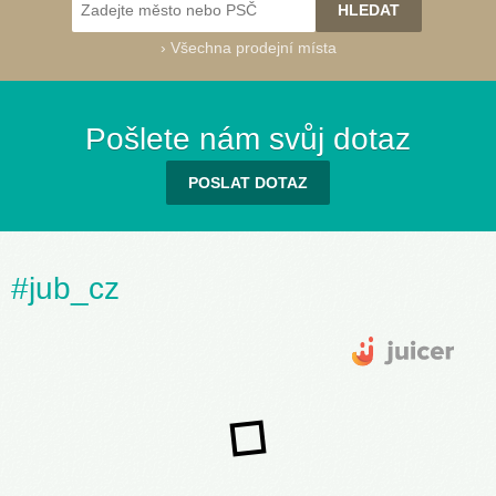
›
Všechna prodejní místa
Success 91
(030G)
Pošlete nám svůj dotaz
POSLAT DOTAZ
Success 95
Success 100
Success 105
Success 110
Success 115
Success 120
#jub_cz
(040A)
(040B)
(040C)
(040D)
(040E)
(040F)
Success 121
(040G)