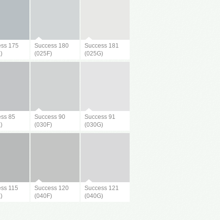
ss 175
Success 180
Success 181
)
(025F)
(025G)
ss 85
Success 90
Success 91
)
(030F)
(030G)
ss 115
Success 120
Success 121
)
(040F)
(040G)