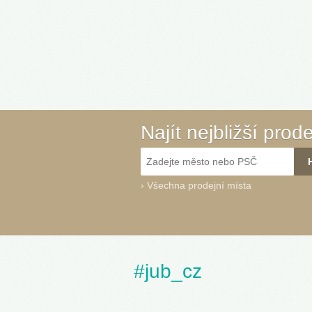
Najít nejbližší prod
›
Všechna prodejní místa
#jub_cz