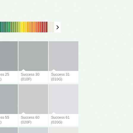
ss 25
Success 30
Success 31
)
(010F)
(010G)
ss 55
Success 60
Success 61
)
(020F)
(020G)