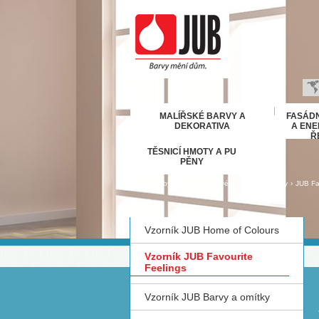
B
MALÍŘSKÉ BARVY A
FASÁDN
H
DEKORATIVA
A ENE
Ř
E
TĚSNICÍ HMOTY A PU
D
PĚNY
Ε
›
Hobby
›
Vnitřní stěnové a stropní povrchy
›
JUB Fa
M
IT
Vzorník JUB Home of Colours
K
М
Vzorník JUB Favourite
R
Feelings
Р
Vzorník JUB Barvy a omítky
С
S