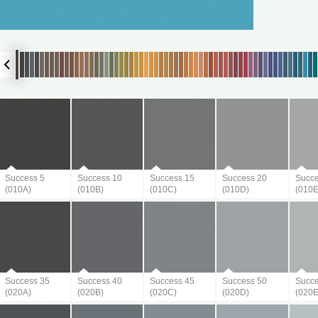
LOVENŠČINA (SLOVENIAN)
Success 5
Success 10
Success 15
Success 20
Succe
(010A)
(010B)
(010C)
(010D)
(010E
Success 35
Success 40
Success 45
Success 50
Succe
(020A)
(020B)
(020C)
(020D)
(020E