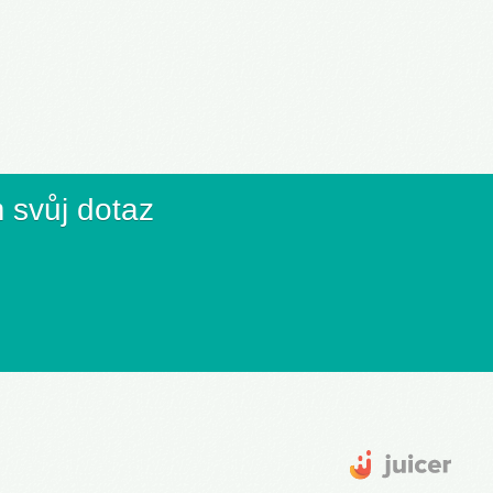
ss 145
Success 150
Success 151
)
(050F)
(050G)
 svůj dotaz
y 25
Family 30
Family 31
)
(060F)
(060G)
y 55
Family 60
Family 61
)
(070F)
(070G)