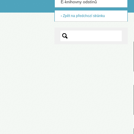
E-knihovny odstínů
S
‹ Zpět na předchozí stránku