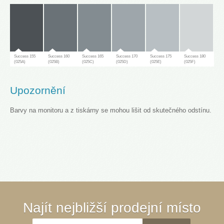
Success 155
Success 160
Success 165
Success 170
Success 175
Success 180
(025A)
(025B)
(025C)
(025D)
(025E)
(025F)
Upozornění
Barvy na monitoru a z tiskárny se mohou lišit od skutečného odstínu.
Success 181
(025G)
Success 65
Success 70
Success 75
Success 80
Success 85
Success 90
Najít nejbližší prodejní místo
(030A)
(030B)
(030C)
(030D)
(030E)
(030F)