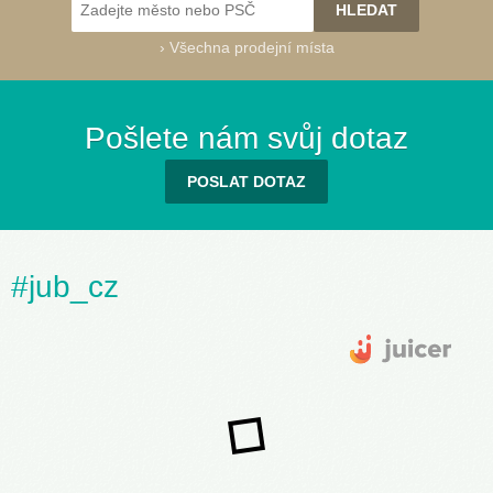
›
Všechna prodejní místa
Success 91
(030G)
Pošlete nám svůj dotaz
POSLAT DOTAZ
Success 95
Success 100
Success 105
Success 110
Success 115
Success 120
#jub_cz
(040A)
(040B)
(040C)
(040D)
(040E)
(040F)
Success 121
(040G)